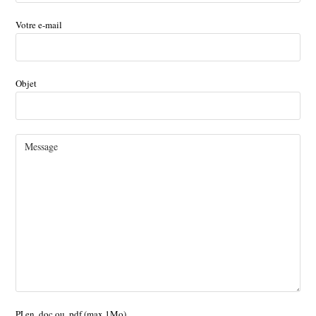
Votre e-mail
Objet
PJ en .doc ou .pdf (max 1Mo)