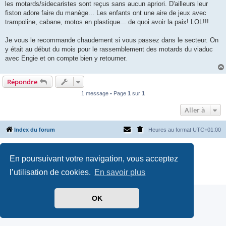
les motards/sidecaristes sont reçus sans aucun apriori. D'ailleurs leur
fiston adore faire du manège... Les enfants ont une aire de jeux avec
trampoline, cabane, motos en plastique... de quoi avoir la paix! LOL!!!
Je vous le recommande chaudement si vous passez dans le secteur. On
y était au début du mois pour le rassemblement des motards du viaduc
avec Engie et on compte bien y retourner.
Répondre
1 message • Page
1
sur
1
Aller à
Index du forum
Heures au format
UTC+01:00
Développé par
phpBB
® Forum Software © phpBB Limited
Traduit par
phpBB-fr.com
En poursuivant votre navigation, vous acceptez
Style par
Side-car club Français
l’utilisation de cookies.
En savoir plus
Confidentialité
|
Conditions
OK