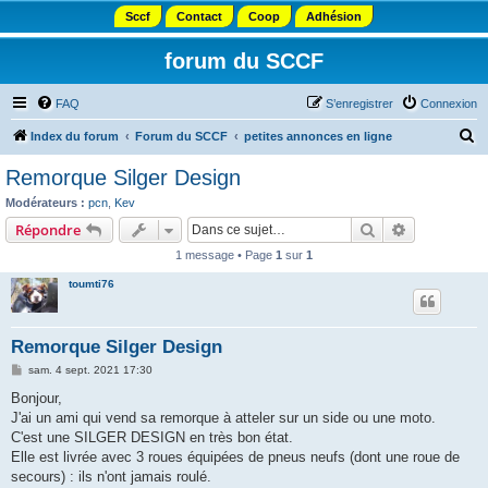
Sccf
Contact
Coop
Adhésion
forum du SCCF
FAQ
S’enregistrer
Connexion
R
Index du forum
Forum du SCCF
petites annonces en ligne
e
Remorque Silger Design
c
Modérateurs :
pcn
,
Kev
h
Rechercher
Recherche 
Répondre
e
1 message • Page
1
sur
1
r
toumti76
c
h
Remorque Silger Design
e
M
sam. 4 sept. 2021 17:30
r
e
s
Bonjour,
s
J'ai un ami qui vend sa remorque à atteler sur un side ou une moto.
a
g
C'est une SILGER DESIGN en très bon état.
e
Elle est livrée avec 3 roues équipées de pneus neufs (dont une roue de
secours) : ils n'ont jamais roulé.