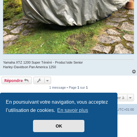
Yamaha XTZ 1200 Super Ténéré - Produc'side Senior
Harley-Davidson Pan America 1250
Répondre
1 message • Page
1
sur
1
Aller à
En poursuivant votre navigation, vous acceptez
l’utilisation de cookies.
En savoir plus
Index du forum
Heures au format
UTC+01:00
Développé par
phpBB
® Forum Software © phpBB Limited
OK
Traduit par
phpBB-fr.com
Style par
Side-car club Français
Confidentialité
|
Conditions