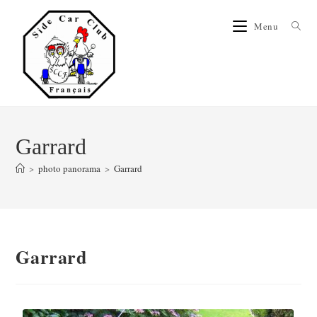
Menu
Garrard
>
photo panorama
>
Garrard
Garrard