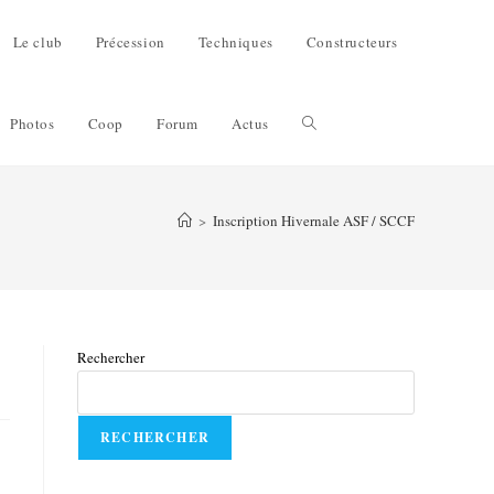
Le club
Précession
Techniques
Constructeurs
Photos
Coop
Forum
Actus
>
Inscription Hivernale ASF / SCCF
Rechercher
RECHERCHER