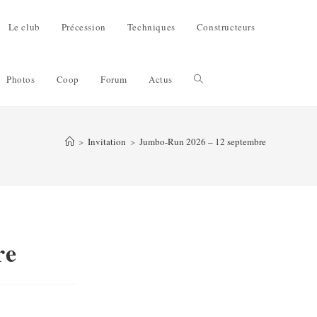
Le club
Précession
Techniques
Constructeurs
Photos
Coop
Forum
Actus
>
Invitation
>
Jumbo-Run 2026 – 12 septembre
re