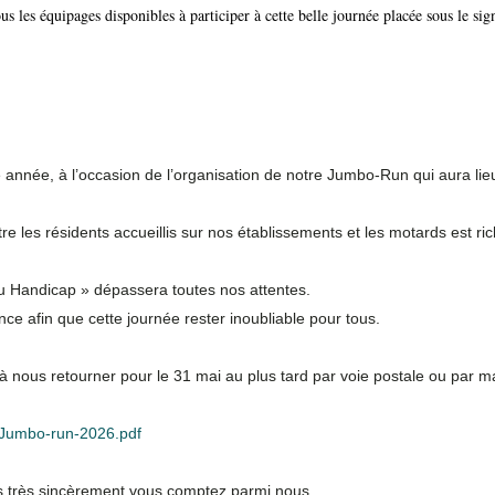
 les équipages disponibles à participer à cette belle journée placée sous le sign
année, à l’occasion de l’organisation de notre Jumbo-Run qui aura li
e les résidents accueillis sur nos établissements et les motards est ri
du Handicap » dépassera toutes nos attentes.
ce afin que cette journée rester inoubliable pour tous.
à nous retourner pour le 31 mai au plus tard par voie postale ou par ma
-Jumbo-run-2026.pdf
s très sincèrement vous comptez parmi nous.