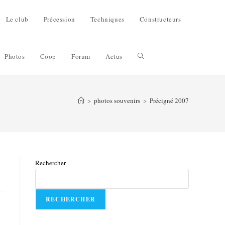
Le club
Précession
Techniques
Constructeurs
Photos
Coop
Forum
Actus
>
photos souvenirs
>
Précigné 2007
Rechercher
RECHERCHER