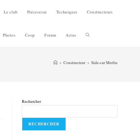
Le club
Précession
Techniques
Constructeurs
Photos
Coop
Forum
Actus
>
Constructeur
>
Side-car Merlin
Rechercher
RECHERCHER