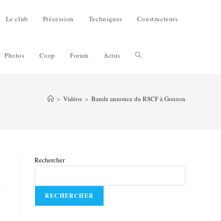
Le club
Précession
Techniques
Constructeurs
Photos
Coop
Forum
Actus
>
Vidéos
>
Bande annonce du RSCF à Gouzon
Rechercher
RECHERCHER