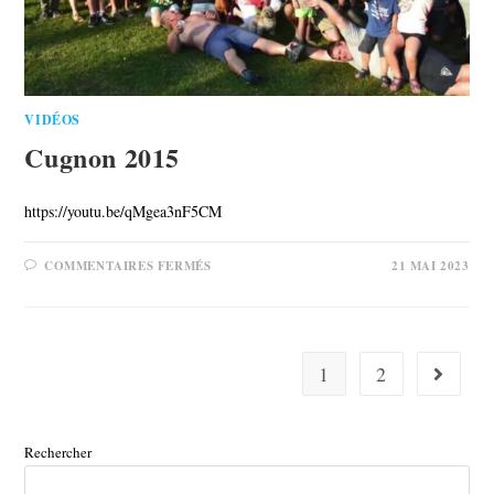
VIDÉOS
Cugnon 2015
https://youtu.be/qMgea3nF5CM
COMMENTAIRES FERMÉS
21 MAI 2023
1
2
Rechercher