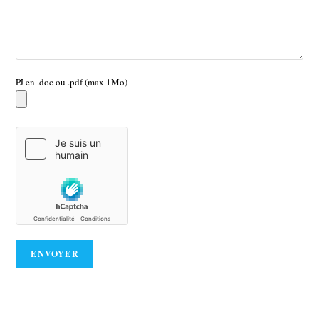
PJ en .doc ou .pdf (max 1Mo)